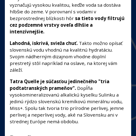
vyznačujú vysokou kvalitou, keďže voda sa dostáva
hlbšie do zeme. V porovnaní s vodami v
bezprostrednej blízkosti hôr
sa tieto vody filtrujú
cez podzemné vrstvy oveľa dlhšie a
intenzívnejšie.
Lahodná, iskrivá, svieža chuť.
Takto možno opísať
slovenskú vodu vhodnú na kvalitnú hydratáciu.
Svojim nádherným dizajnom vhodne doplní
prestretý stôl napríklad na oslave, na ktorej vám
záleží.
Tatra Quelle je súčasťou jedinečného "tria
podtatranských prameňov".
Dopĺňa
vysokomineralizovanú alkalickú kyselku Sulinku a
jedinú rýdzo slovenskú kremíkovú minerálnu vodu,
Miss+. Spolu tak tvoria trio prírodne perlivej, jemne
perlivej a neperlivej vody, aké na Slovensku ani v
strednej Európe nemá obdobu.