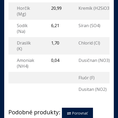
Horčík
20,99
Kremík (H2SiO3)
(Mg)
Sodík
6,21
Síran (SO4)
(Na)
Draslík
1,70
Chlorid (Cl)
(K)
Amoniak
0,04
Dusičnan (NO3)
(NH4)
Fluór (F)
Dusitan (NO2)
Podobné produkty:
Porovnať