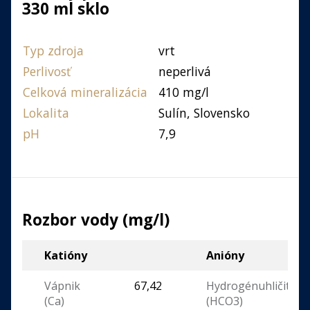
330 ml sklo
Typ zdroja
vrt
Perlivosť
neperlivá
Celková mineralizácia
410 mg/l
Lokalita
Sulín, Slovensko
pH
7,9
Rozbor vody (mg/l)
Katióny
Anióny
Vápnik
67,42
Hydrogénuhličitan
(Ca)
(HCO3)