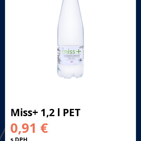
Miss+ 1,2 l PET
0,91
€
s DPH