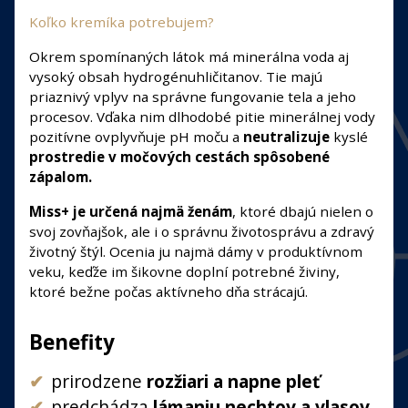
Koľko kremíka potrebujem?
Okrem spomínaných látok má minerálna voda aj
vysoký obsah hydrogénuhličitanov. Tie majú
priaznivý vplyv na správne fungovanie tela a jeho
procesov. Vďaka nim dlhodobé pitie minerálnej vody
pozitívne ovplyvňuje pH moču a
neutralizuje
kyslé
prostredie v močových cestách spôsobené
zápalom.
Miss+ je určená najmä ženám
, ktoré dbajú nielen o
svoj zovňajšok, ale i o správnu životosprávu a zdravý
životný štýl. Ocenia ju najmä dámy v produktívnom
veku, keďže im šikovne doplní potrebné živiny,
ktoré bežne počas aktívneho dňa strácajú.
Benefity
prirodzene
rozžiari a napne pleť
predchádza
lámaniu nechtov a vlasov