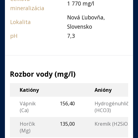
1 770 mg/l
mineralizácia
Nová Ľubovňa,
Lokalita
Slovensko
pH
7,3
Rozbor vody (mg/l)
Katióny
Anióny
Vápnik
156,40
Hydrogénuhličitan
(Ca)
(HCO3)
Horčík
135,00
Kremík (H2SiO3)
(Mg)