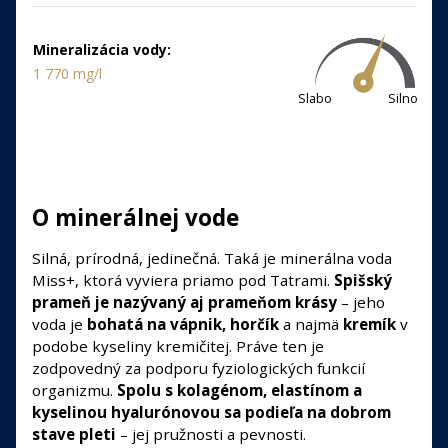
Mineralizácia vody:
1 770 mg/l
Slabo
Silno
O minerálnej vode
Silná, prírodná, jedinečná. Taká je minerálna voda
Miss+, ktorá vyviera priamo pod Tatrami.
Spišský
prameň je nazývaný aj prameňom krásy
– jeho
voda je
bohatá na vápnik, horčík
a najmä
kremík
v
podobe kyseliny kremičitej. Práve ten je
zodpovedný za podporu fyziologických funkcií
organizmu.
Spolu s kolagénom, elastínom a
kyselinou hyalurónovou sa podieľa na dobrom
stave pleti
– jej pružnosti a pevnosti.