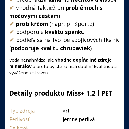
vhodná taktiež pri
problémoch s
močovými cestami
proti kŕčom
(napr. pri športe)
podporuje
kvalitu spánku
podieľa sa na tvorbe spojivových tkanív
(
podporuje kvalitu chrupaviek
)
Voda nenahrádza, ale
vhodne dopĺňa iné zdroje
minerálov
a preto by ste ju mali doplniť kvalitnou a
vyváženou stravou.
Detaily produktu Miss+ 1,2 l PET
Typ zdroja
vrt
Perlivosť
jemne perlivá
Celková