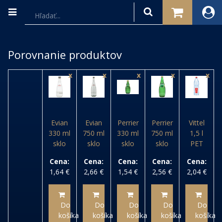
Porovnanie produktov
x
x
x
x
x
Evian
Evian
Perrier
Perrier
Vittel
330 ml
750 ml
330 ml
750 ml
1,5 l
sklo
sklo
sklo
sklo
PET
Cena:
Cena:
Cena:
Cena:
Cena:
1,64
€
2,66
€
1,54
€
2,56
€
2,04
€
Do
Do
Do
Do
Do
košíka
košíka
košíka
košíka
košíka