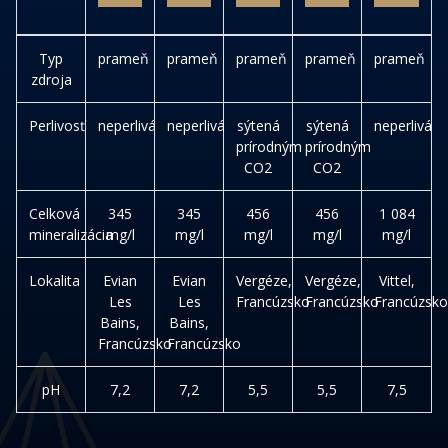
Typ
prameň
prameň
prameň
prameň
prameň
zdroja
Perlivosť
neperlivá
neperlivá
sýtená
sýtená
neperlivá
prírodným
prírodným
CO2
CO2
Celková
345
345
456
456
1 084
mineralizácia
mg/l
mg/l
mg/l
mg/l
mg/l
Lokalita
Evian
Evian
Vergéze,
Vergéze,
Vittel,
Les
Les
Francúzsko
Francúzsko
Francúzsko
Bains,
Bains,
Francúzsko
Francúzsko
pH
7,2
7,2
5,5
5,5
7,5