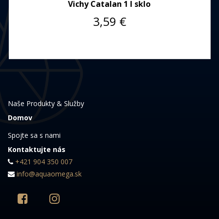
Vichy Catalan 1 l sklo
3,59
€
Naše Produkty & Služby
Domov
Spojte sa s nami
Kontaktujte nás
+421 904 350 007
info@aquaomega.sk